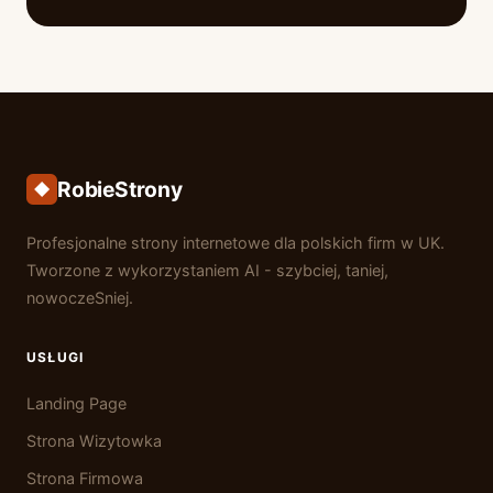
RobieStrony
Profesjonalne strony internetowe dla polskich firm w UK.
Tworzone z wykorzystaniem AI - szybciej, taniej,
nowoczeSniej.
USŁUGI
Landing Page
Strona Wizytowka
Strona Firmowa