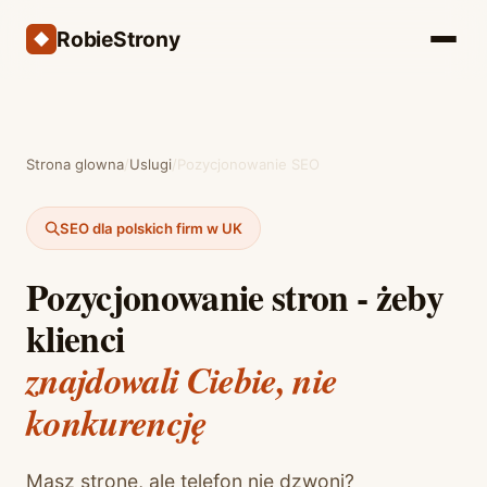
RobieStrony
Strona glowna
/
Uslugi
/
Pozycjonowanie SEO
SEO dla polskich firm w UK
Pozycjonowanie stron - żeby
klienci
znajdowali Ciebie, nie
konkurencję
Masz stronę, ale telefon nie dzwoni?