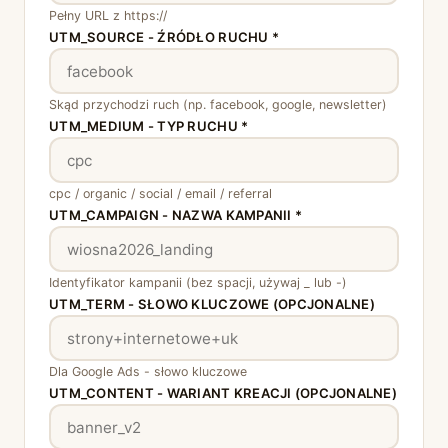
Pełny URL z https://
UTM_SOURCE - ŹRÓDŁO RUCHU *
Skąd przychodzi ruch (np. facebook, google, newsletter)
UTM_MEDIUM - TYP RUCHU *
cpc / organic / social / email / referral
UTM_CAMPAIGN - NAZWA KAMPANII *
Identyfikator kampanii (bez spacji, używaj _ lub -)
UTM_TERM - SŁOWO KLUCZOWE (OPCJONALNE)
Dla Google Ads - słowo kluczowe
UTM_CONTENT - WARIANT KREACJI (OPCJONALNE)