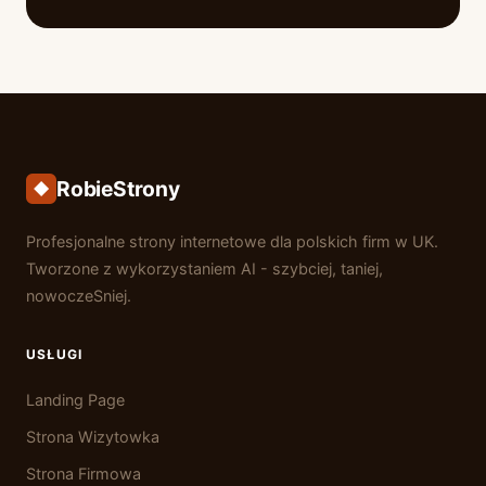
RobieStrony
Profesjonalne strony internetowe dla polskich firm w UK.
Tworzone z wykorzystaniem AI - szybciej, taniej,
nowoczeSniej.
USŁUGI
Landing Page
Strona Wizytowka
Strona Firmowa