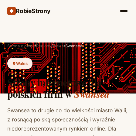
RobieStrony
Strona glowna
/
Regiony
/
Wales
/
Swansea
Wales
Strony internetowe dla
polskich firm w
Swansea
Swansea to drugie co do wielkości miasto Walii,
z rosnącą polską społecznością i wyraźnie
niedoreprezentowanym rynkiem online. Dla