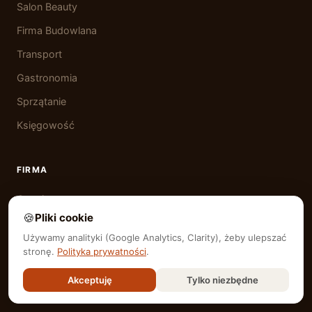
Salon Beauty
Firma Budowlana
Transport
Gastronomia
Sprzątanie
Księgowość
FIRMA
O mnie
🍪
Pliki cookie
Realizacje
Używamy analityki (Google Analytics, Clarity), żeby ulepszać
Regiony UK
stronę.
Polityka prywatności
.
Cennik
Akceptuję
Tylko niezbędne
Kontakt