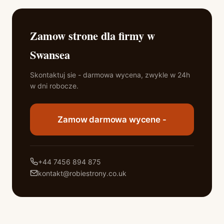
Zamow strone dla firmy w
Swansea
Skontaktuj sie - darmowa wycena, zwykle w 24h
w dni robocze.
Zamow darmowa wycene -
+44 7456 894 875
kontakt@robiestrony.co.uk