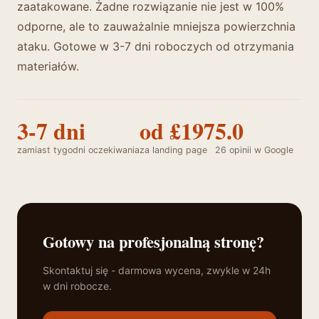
zaatakowane. Żadne rozwiązanie nie jest w 100%
odporne, ale to zauważalnie mniejsza powierzchnia
ataku. Gotowe w 3-7 dni roboczych od otrzymania
materiałów.
3-7 dni
od £197
5.0
zamiast tygodni oczekiwania
za landing page
26 opinii w Google
Gotowy na profesjonalną stronę?
Skontaktuj się - darmowa wycena, zwykle w 24h
w dni robocze.