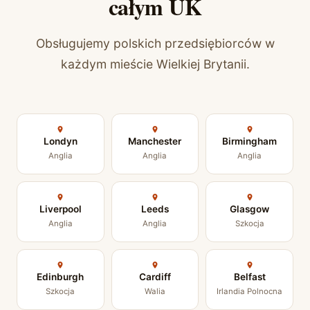
całym UK
Obsługujemy polskich przedsiębiorców w
każdym mieście Wielkiej Brytanii.
Londyn
Manchester
Birmingham
Anglia
Anglia
Anglia
Liverpool
Leeds
Glasgow
Anglia
Anglia
Szkocja
Edinburgh
Cardiff
Belfast
Szkocja
Walia
Irlandia Polnocna