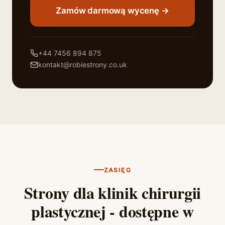
Zamów darmową wycenę →
+44 7456 894 875
kontakt@robiestrony.co.uk
ZASIĘG
Strony dla klinik chirurgii
plastycznej - dostępne w