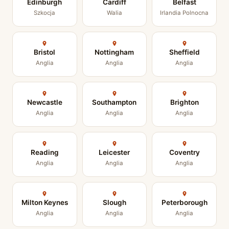
Edinburgh
Cardiff
Belfast
Szkocja
Walia
Irlandia Polnocna
Bristol
Nottingham
Sheffield
Anglia
Anglia
Anglia
Newcastle
Southampton
Brighton
Anglia
Anglia
Anglia
Reading
Leicester
Coventry
Anglia
Anglia
Anglia
Milton Keynes
Slough
Peterborough
Anglia
Anglia
Anglia