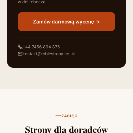
w dni robocze.
Zamów darmową wycenę →
+44 7456 894 875
kontakt@robiestrony.co.uk
ZASIĘG
Strony dla doradców