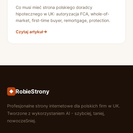
Co musi mieć strona polskiego doradcy
hipotecznego w UK: autoryzacja FCA, whole-of-
market, first-time buyer, remortgage, protection.
Czytaj artykuł
RobieStrony
Profesjonalne strony internetowe dla polskich firm w UK.
Tworzone z wykorzystaniem AI - szybciej, taniej,
nowoczeSniej.