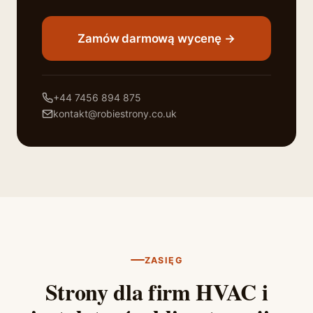
Zamów darmową wycenę →
+44 7456 894 875
kontakt@robiestrony.co.uk
ZASIĘG
Strony dla firm HVAC i