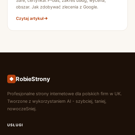
Safe, certyfikat F-Gas, zakres usług, wycena,
obszar. Jak zdobywać zlecenia z Google.
Czytaj artykuł
RobieStrony
Profesjonalne strony internetowe dla polskich firm w UK.
Tworzone z wykorzystaniem AI - szybciej, taniej,
nowoczeSniej.
USŁUGI