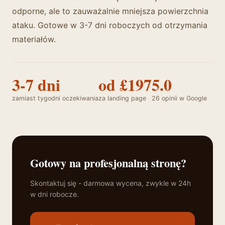
odporne, ale to zauważalnie mniejsza powierzchnia
ataku. Gotowe w 3-7 dni roboczych od otrzymania
materiałów.
3-7 dni
od £197
5.0
zamiast tygodni oczekiwania
za landing page
26 opinii w Google
Gotowy na profesjonalną stronę?
Skontaktuj się - darmowa wycena, zwykle w 24h
w dni robocze.