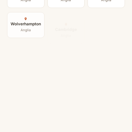
Wolverhampton
Cambridge
Gloucester
Anglia
Anglia
Anglia
Swindon
Cheltenham
Watford
Anglia
Anglia
Anglia
Hereford
Corby
Anglia
Bradford
Anglia
Anglia