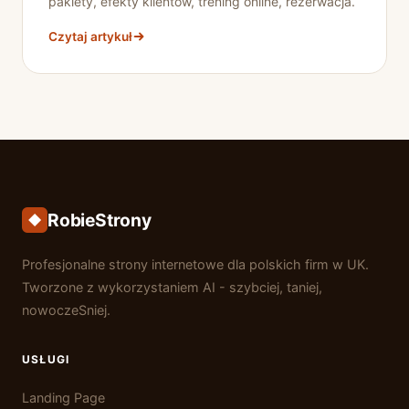
pakiety, efekty klientów, trening online, rezerwacja.
Czytaj artykuł
RobieStrony
Profesjonalne strony internetowe dla polskich firm w UK.
Tworzone z wykorzystaniem AI - szybciej, taniej,
nowoczeSniej.
USŁUGI
Landing Page