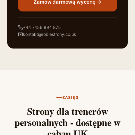
Zamów darmową wycenę →
+44 7456 894 875
kontakt@robiestrony.co.uk
ZASIĘG
Strony dla trenerów
personalnych - dostępne w
całym UK