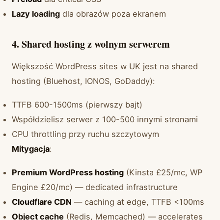
Lazy loading
dla obrazów poza ekranem
4. Shared hosting z wolnym serwerem
Większość WordPress sites w UK jest na shared
hosting (Bluehost, IONOS, GoDaddy):
TTFB 600-1500ms (pierwszy bajt)
Współdzielisz serwer z 100-500 innymi stronami
CPU throttling przy ruchu szczytowym
Mitygacja
:
Premium WordPress hosting
(Kinsta £25/mc, WP
Engine £20/mc) — dedicated infrastructure
Cloudflare CDN
— caching at edge, TTFB <100ms
Object cache
(Redis, Memcached) — accelerates