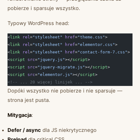
pobierze i sparsuje wszystko.
Typowy WordPress head:
<
link
 rel
=
"stylesheet"
 href
=
"theme.css"
>
<
link
 rel
=
"stylesheet"
 href
=
"elementor.css"
>
<
link
 rel
=
"stylesheet"
 href
=
"contact-form-7.css"
>
<
script
 src
=
"jquery.js"
></
script
>
<
script
 src
=
"jquery-migrate.js"
></
script
>
<
script
 src
=
"elementor.js"
></
script
>
<!-- ... 20 więcej linijek ... -->
Dopóki wszystko nie pobierze i nie sparsuje —
strona jest pusta.
Mitygacja
:
Defer / async
dla JS niekrytycznego
Preload
dla critical CSS