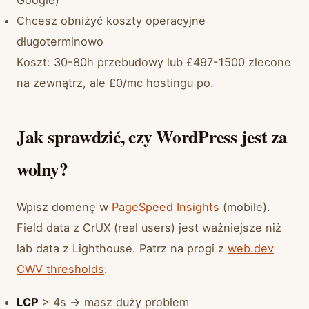
Google)
Chcesz obniżyć koszty operacyjne
długoterminowo
Koszt: 30-80h przebudowy lub £497-1500 zlecone
na zewnątrz, ale £0/mc hostingu po.
Jak sprawdzić, czy WordPress jest za
wolny?
Wpisz domenę w
PageSpeed Insights
(mobile).
Field data z CrUX (real users) jest ważniejsze niż
lab data z Lighthouse. Patrz na progi z
web.dev
CWV thresholds
:
LCP
> 4s → masz duży problem