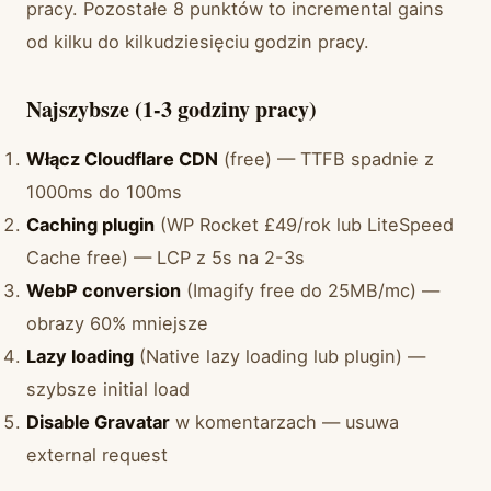
pracy. Pozostałe 8 punktów to incremental gains
od kilku do kilkudziesięciu godzin pracy.
Najszybsze (1-3 godziny pracy)
Włącz Cloudflare CDN
(free) — TTFB spadnie z
1000ms do 100ms
Caching plugin
(WP Rocket £49/rok lub LiteSpeed
Cache free) — LCP z 5s na 2-3s
WebP conversion
(Imagify free do 25MB/mc) —
obrazy 60% mniejsze
Lazy loading
(Native lazy loading lub plugin) —
szybsze initial load
Disable Gravatar
w komentarzach — usuwa
external request