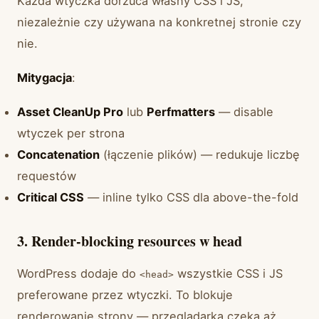
Każda wtyczka dorzuca własny CSS i JS,
niezależnie czy używana na konkretnej stronie czy
nie.
Mitygacja
:
Asset CleanUp Pro
lub
Perfmatters
— disable
wtyczek per strona
Concatenation
(łączenie plików) — redukuje liczbę
requestów
Critical CSS
— inline tylko CSS dla above-the-fold
3. Render-blocking resources w head
WordPress dodaje do
wszystkie CSS i JS
<head>
preferowane przez wtyczki. To blokuje
renderowanie strony — przeglądarka czeka aż