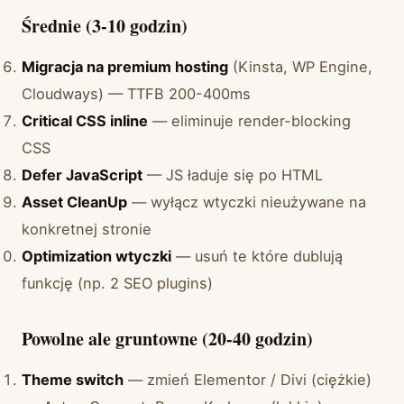
Średnie (3-10 godzin)
Migracja na premium hosting
(Kinsta, WP Engine,
Cloudways) — TTFB 200-400ms
Critical CSS inline
— eliminuje render-blocking
CSS
Defer JavaScript
— JS ładuje się po HTML
Asset CleanUp
— wyłącz wtyczki nieużywane na
konkretnej stronie
Optimization wtyczki
— usuń te które dublują
funkcję (np. 2 SEO plugins)
Powolne ale gruntowne (20-40 godzin)
Theme switch
— zmień Elementor / Divi (ciężkie)