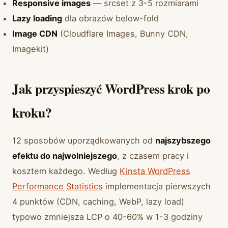
Responsive images
— srcset z 3-5 rozmiarami
Lazy loading
dla obrazów below-fold
Image CDN
(Cloudflare Images, Bunny CDN,
Imagekit)
Jak przyspieszyć WordPress krok po
kroku?
12 sposobów uporządkowanych od
najszybszego
efektu do najwolniejszego
, z czasem pracy i
kosztem każdego. Według
Kinsta WordPress
Performance Statistics
implementacja pierwszych
4 punktów (CDN, caching, WebP, lazy load)
typowo zmniejsza LCP o 40-60% w 1-3 godziny