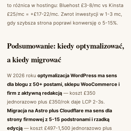
to różnica w hostingu: Bluehost £3-8/mc vs Kinsta
£25/mc = +£17-22/mc. Zwrot inwestycji w 1-3 mc,
gdy szybsza strona poprawi konwersję o 5-15%.
Podsumowanie: kiedy optymalizować,
a kiedy migrować
W 2026 roku
optymalizacja WordPress ma sens
dla blogu z 50+ postami, sklepu WooCommerce i
firm z aktywną redakcją
— koszt £350
jednorazowo plus £350/rok daje LCP 2-3s.
Migracja na Astro plus Cloudflare ma sens dla
strony firmowej z 5-15 podstronami i rzadką
edycją
— koszt £497-1,500 jednorazowo plus