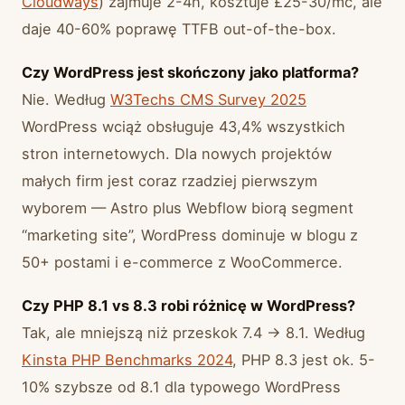
Cloudways
) zajmuje 2-4h, kosztuje £25-30/mc, ale
daje 40-60% poprawę TTFB out-of-the-box.
Czy WordPress jest skończony jako platforma?
Nie. Według
W3Techs CMS Survey 2025
WordPress wciąż obsługuje 43,4% wszystkich
stron internetowych. Dla nowych projektów
małych firm jest coraz rzadziej pierwszym
wyborem — Astro plus Webflow biorą segment
“marketing site”, WordPress dominuje w blogu z
50+ postami i e-commerce z WooCommerce.
Czy PHP 8.1 vs 8.3 robi różnicę w WordPress?
Tak, ale mniejszą niż przeskok 7.4 → 8.1. Według
Kinsta PHP Benchmarks 2024
, PHP 8.3 jest ok. 5-
10% szybsze od 8.1 dla typowego WordPress