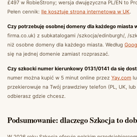
£497 w RobieStrony; wersja dwujęzyczna PL/EN to Pr
Pełen cennik:
Ile kosztuje strona internetowa w UK
.
Czy potrzebuję osobnej domeny dla każdego miasta w
firma.co.uk) z subkatalogami /szkocja/edinburgh/, /szk
niż osobne domeny dla każdego miasta. Według
Goog
się na jednej domenie zamiast rozpraszać.
Czy szkocki numer kierunkowy 0131/0141 da się dost
numer można kupić w 5 minut online przez
Yay.com
l
przekierowuje na Twój prawdziwy telefon (PL, UK, lub m
odbierasz gdzie chcesz.
Podsumowanie: dlaczego Szkocja to dobr
W 2026 roku Szkocja oferuje polskim przedsiębiorco