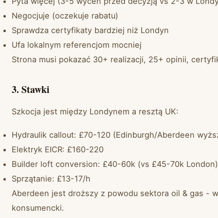
Pyta więcej (3-5 wycen przed decyzją vs 2-3 w Londy
Negocjuje (oczekuje rabatu)
Sprawdza certyfikaty bardziej niż Londyn
Ufa lokalnym referencjom mocniej
Strona musi pokazać 30+ realizacji, 25+ opinii, certyfi
3. Stawki
Szkocja jest między Londynem a resztą UK:
Hydraulik callout: £70-120 (Edinburgh/Aberdeen wyżs
Elektryk EICR: £160-220
Builder loft conversion: £40-60k (vs £45-70k London)
Sprzątanie: £13-17/h
Aberdeen jest droższy z powodu sektora oil & gas - 
konsumencki.