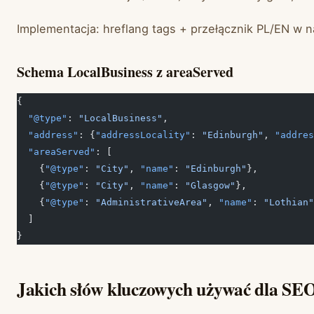
Implementacja: hreflang tags + przełącznik PL/EN w 
Schema LocalBusiness z areaServed
{
  "@type"
: 
"LocalBusiness"
,
  "address"
: {
"addressLocality"
: 
"Edinburgh"
, 
"addres
  "areaServed"
: [
    {
"@type"
: 
"City"
, 
"name"
: 
"Edinburgh"
},
    {
"@type"
: 
"City"
, 
"name"
: 
"Glasgow"
},
    {
"@type"
: 
"AdministrativeArea"
, 
"name"
: 
"Lothian"
  ]
}
Jakich słów kluczowych używać dla SEO