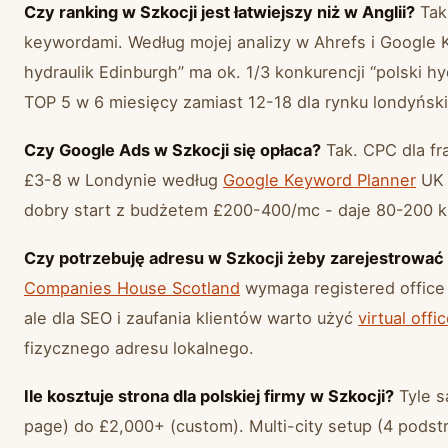
Czy ranking w Szkocji jest łatwiejszy niż w Anglii?
Tak,
keywordami. Według mojej analizy w Ahrefs i Google K
hydraulik Edinburgh” ma ok. 1/3 konkurencji “polski h
TOP 5 w 6 miesięcy zamiast 12-18 dla rynku londyńsk
Czy Google Ads w Szkocji się opłaca?
Tak. CPC dla fr
£3-8 w Londynie według
Google Keyword Planner
UK 
dobry start z budżetem £200-400/mc - daje 80-200 kl
Czy potrzebuję adresu w Szkocji żeby zarejestrować
Companies House Scotland
wymaga registered office 
ale dla SEO i zaufania klientów warto użyć
virtual off
fizycznego adresu lokalnego.
Ile kosztuje strona dla polskiej firmy w Szkocji?
Tyle s
page) do £2,000+ (custom). Multi-city setup (4 podstr