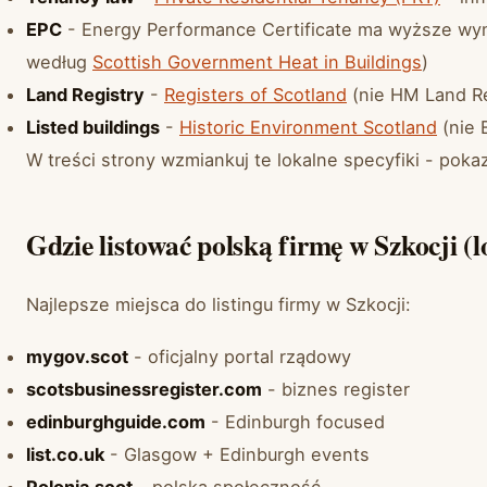
EPC
- Energy Performance Certificate ma wyższe wy
według
Scottish Government Heat in Buildings
)
Land Registry
-
Registers of Scotland
(nie HM Land Re
Listed buildings
-
Historic Environment Scotland
(nie 
W treści strony wzmiankuj te lokalne specyfiki - poka
Gdzie listować polską firmę w Szkocji (l
Najlepsze miejsca do listingu firmy w Szkocji:
mygov.scot
- oficjalny portal rządowy
scotsbusinessregister.com
- biznes register
edinburghguide.com
- Edinburgh focused
list.co.uk
- Glasgow + Edinburgh events