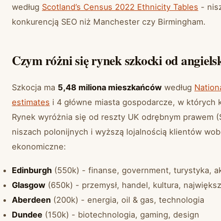
według
Scotland’s Census 2022 Ethnicity Tables
- nis
konkurencją SEO niż Manchester czy Birmingham.
Czym różni się rynek szkocki od angiels
Szkocja ma
5,48 miliona mieszkańców
według
Nation
estimates
i 4 główne miasta gospodarcze, w których k
Rynek wyróżnia się od reszty UK odrębnym prawem (S
niszach polonijnych i wyższą lojalnością klientów wob
ekonomiczne:
Edinburgh
(550k) - finanse, government, turystyka, 
Glasgow
(650k) - przemysł, handel, kultura, najwięks
Aberdeen
(200k) - energia, oil & gas, technologia
Dundee
(150k) - biotechnologia, gaming, design