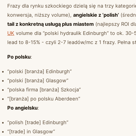
Frazy dla rynku szkockiego dzielą się na trzy kategor
konwersja, niższy volume),
angielskie z ‘polish’
(średn
tail z konkretną usługą plus miastem
(najlepszy ROI dl
UK
volume dla “polski hydraulik Edinburgh” to ok. 30
lead to 8-15% - czyli 2-7 leadów/mc z 1 frazy. Pełna s
Po polsku
:
“polski [branża] Edinburgh”
“polski [branża] Glasgow”
“polska firma [branża] Szkocja”
“[branża] po polsku Aberdeen”
Po angielsku
:
“polish [trade] Edinburgh”
“[trade] in Glasgow”