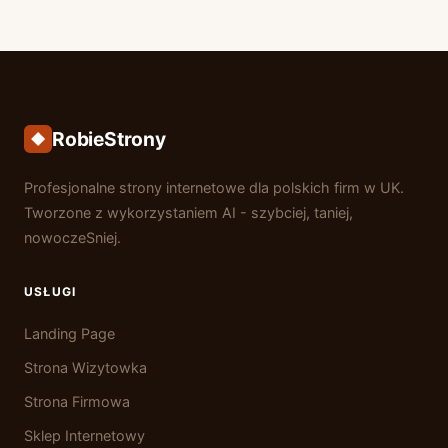
RobieStrony
Profesjonalne strony internetowe dla polskich firm w UK.
Tworzone z wykorzystaniem AI - szybciej, taniej,
nowoczeSniej.
USŁUGI
Landing Page
Strona Wizytowka
Strona Firmowa
Sklep Internetowy