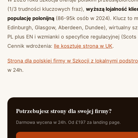
(1/3 trudności kluczowych fraz),
wyższą lojalność kli
populację polonijną
(86-95k osób w 2024). Klucz to mu
Edinburgh, Glasgow, Aberdeen, Dundee), wirtualny s
PL plus EN i wzmianki o specyfice regulacyjnej (Scots
Cennik wdrożenia:
Ile kosztuje strona w UK
.
Strona dla polskiej firmy w Szkocji z lokalnymi podst
w 24h.
Potrzebujesz strony dla swojej firmy?
Darmowa wycena w 24h. Od £197 za landing page.