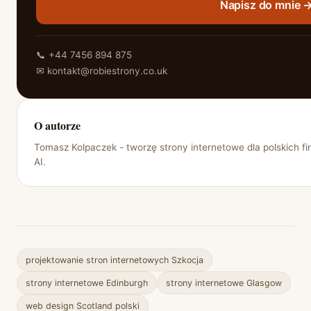
Napisz do mnie 
📞 +44 7456 894 875
✉️ kontakt@robiestrony.co.uk
O autorze
Tomasz Kolpaczek - tworzę strony internetowe dla polskich fir
AI.
projektowanie stron internetowych Szkocja
strony internetowe Edinburgh
strony internetowe Glasgow
web design Scotland polski