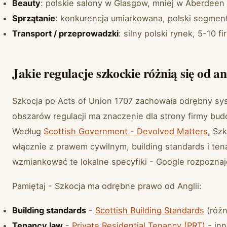
Beauty
: polskie salony w Glasgow, mniej w Aberdeen
Sprzątanie
: konkurencja umiarkowana, polski segmen
Transport / przeprowadzki
: silny polski rynek, 5-10 f
Jakie regulacje szkockie różnią się od a
Szkocja po Acts of Union 1707 zachowała odrębny sys
obszarów regulacji ma znaczenie dla strony firmy bud
Według
Scottish Government - Devolved Matters
, Sz
włącznie z prawem cywilnym, building standards i ten
wzmiankować te lokalne specyfiki - Google rozpoznaje
Pamiętaj - Szkocja ma odrębne prawo od Anglii:
Building standards
-
Scottish Building Standards
(różn
Tenancy law
-
Private Residential Tenancy (PRT)
- inn