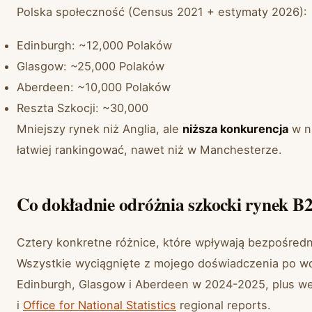
Polska społeczność (Census 2021 + estymaty 2026):
Edinburgh: ~12,000 Polaków
Glasgow: ~25,000 Polaków
Aberdeen: ~10,000 Polaków
Reszta Szkocji: ~30,000
Mniejszy rynek niż Anglia, ale
niższa konkurencja
w ni
łatwiej rankingować, nawet niż w Manchesterze.
Co dokładnie odróżnia szkocki rynek B2
Cztery konkretne różnice, które wpływają bezpośredni
Wszystkie wyciągnięte z mojego doświadczenia po wdr
Edinburgh, Glasgow i Aberdeen w 2024-2025, plus we
i
Office for National Statistics
regional reports.